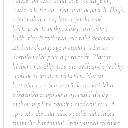
nalezením sebe sama. Ale i cesta je cíl,
takže ačkoliv autorka nyní nejvíce háčkuje,
v její nabídce najdete nejen krásné
háčkované kabelky, šátky, usínáčky,
bačkůrky či zvířátka, ale také dekorace
zdobené decoupage metodou. Těm se
dostalo velké péče a je to znát. Zlatým
hřebem nabídky jsou ale vyšívané výrobky
tvořené technikou richelieu. Nabízí
bezpočet různých vzorů, které každého
zákazníka zaujmou a výsledné dečky
mohou úspěšně zdobit i moderní stůl. A
opravdu dostala název podle nákrčníku
známého kardinála! Francouzská výšivka