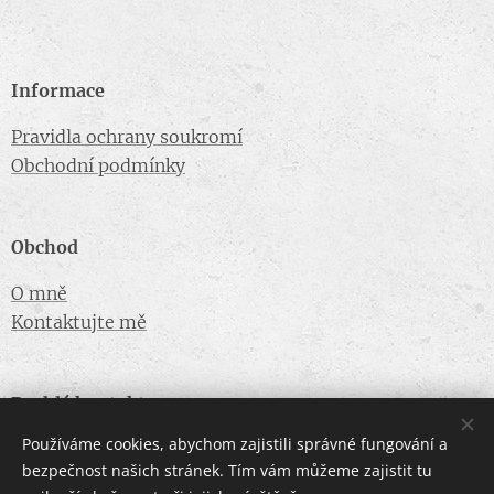
Informace
Pravidla ochrany soukromí
Obchodní podmínky
Obchod
O mně
Kontaktujte mě
Rychlý kontakt
Používáme cookies, abychom zajistili správné fungování a
hanahotarkova@seznam.cz
bezpečnost našich stránek. Tím vám můžeme zajistit tu
+420 733 545 152