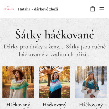
Hotaha - dárkové zboží
Šátky háčkované
Dárky pro dívky a ženy... Šátky jsou ručně
háčkované z kvalitních přízí...
Háčkovaný
Háčkovaný
Háčkovaný