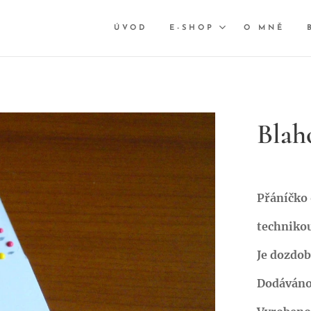
ÚVOD
E-SHOP
O MNĚ
Blah
Přáníčko 
technikou
Je dozdob
Dodáváno 