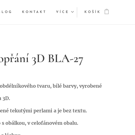
BLOG
KONTAKT
VÍCE
KOŠÍK
opřání 3D BLA-27
obdélníkového tvaru, bílé barvy, vyrobené
 3D.
ené tekutými perlami a je bez textu.
s obálkou, v celofánovém obalu.