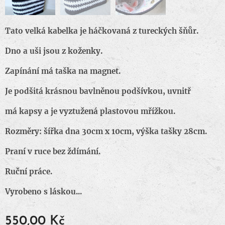
Tato velká kabelka je háčkovaná z tureckých šňůr.
Dno a uši jsou z koženky.
Zapínání má taška na magnet.
Je podšitá krásnou bavlněnou podšívkou, uvnitř
má kapsy a je vyztužená plastovou mřížkou.
Rozměry: šířka dna 30cm x 10cm, výška tašky 28cm.
Praní v ruce bez ždímání.
Ruční práce.
Vyrobeno s láskou...
550,00
Kč