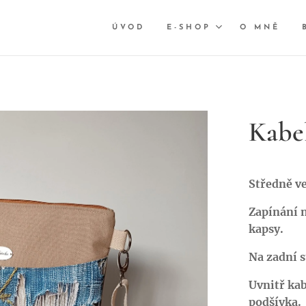
ÚVOD
E-SHOP
O MNĚ
Kabe
Středně ve
Zapínání n
kapsy.
Na zadní s
Uvnitř kab
podšívka.