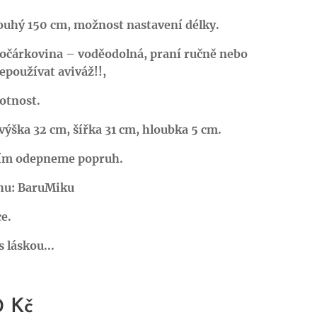
ouhý 150 cm, možnost nastavení délky.
kočárkovina – voděodolná, praní ručně nebo
epoužívat aviváž!!,
otnost.
ýška 32 cm, šířka 31 cm, hloubka 5 cm.
ím odepneme popruh.
ihu: BaruMiku
e.
 láskou...
0
Kč