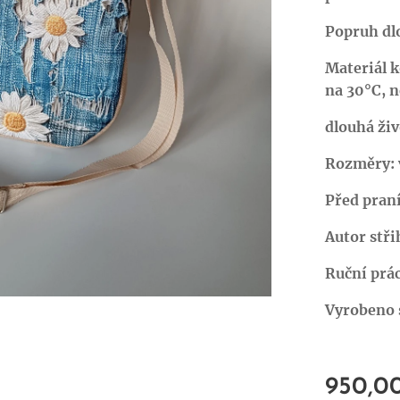
Popruh dl
Materiál 
na 30°C, n
dlouhá živ
Rozměry: v
Před pran
Autor stř
Ruční prác
Vyrobeno s
950,0