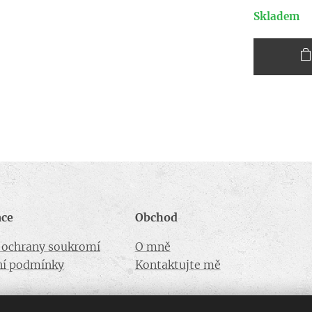
Skladem
ace
Obchod
a ochrany soukromí
O mně
í podmínky
Kontaktujte mě