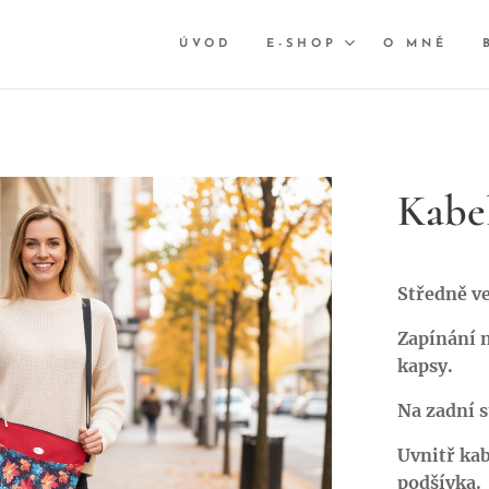
ÚVOD
E-SHOP
O MNĚ
Kabe
Středně ve
Zapínání n
kapsy.
Na zadní s
Uvnitř kab
podšívka.