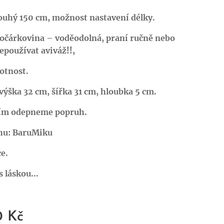
ouhý 150 cm, možnost nastavení délky.
kočárkovina – voděodolná, praní ručně nebo
epoužívat aviváž!!,
otnost.
ýška 32 cm, šířka 31 cm, hloubka 5 cm.
ím odepneme popruh.
ihu: BaruMiku
e.
 láskou...
0
Kč