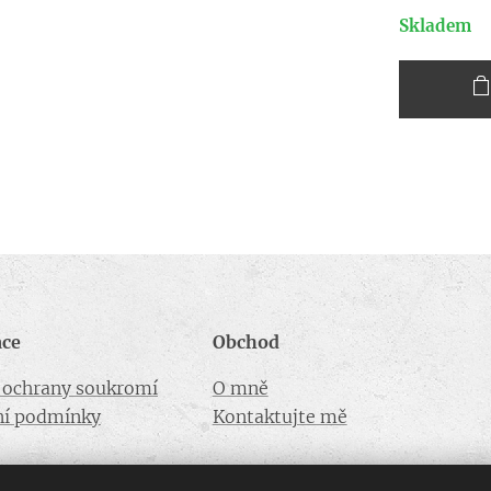
Skladem
ace
Obchod
a ochrany soukromí
O mně
í podmínky
Kontaktujte mě