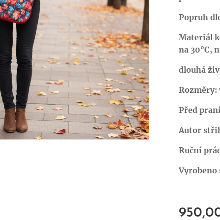
Popruh dl
Materiál 
na 30°C, n
dlouhá živ
Rozměry: v
Před pran
Autor stř
Ruční prác
Vyrobeno s
950,0