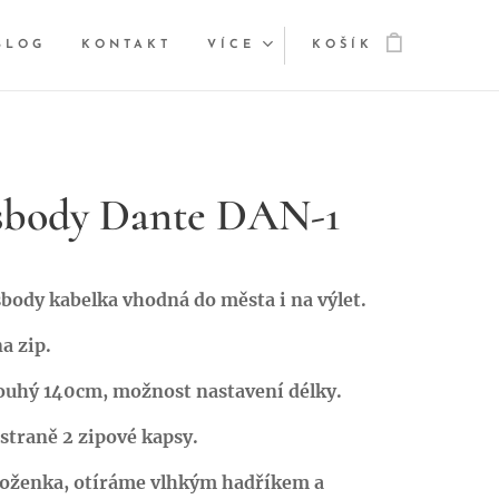
BLOG
KONTAKT
VÍCE
KOŠÍK
sbody Dante DAN-1
body kabelka vhodná do města i na výlet.
a zip.
ouhý 140cm, možnost nastavení délky.
straně 2 zipové kapsy.
koženka,
otíráme vlhkým hadříkem a