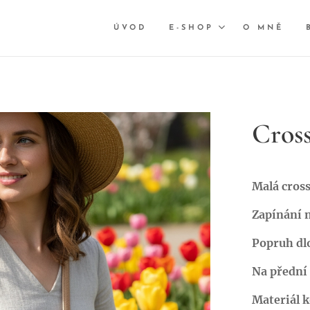
ÚVOD
E-SHOP
O MNĚ
Cros
Malá cross
Zapínání n
Popruh dl
Na přední 
Materiál 