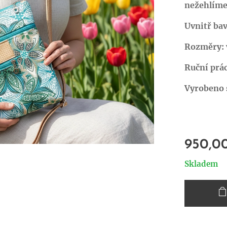
nežehlíme
Uvnitř ba
Rozměry: v
Ruční prác
Vyrobeno s
950,0
Skladem