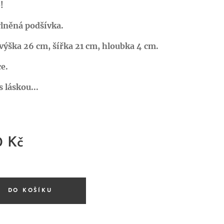
!
vlněná podšívka.
ýška 26 cm, šířka 21 cm, hloubka 4 cm.
e.
 láskou...
0
Kč
DO KOŠÍKU