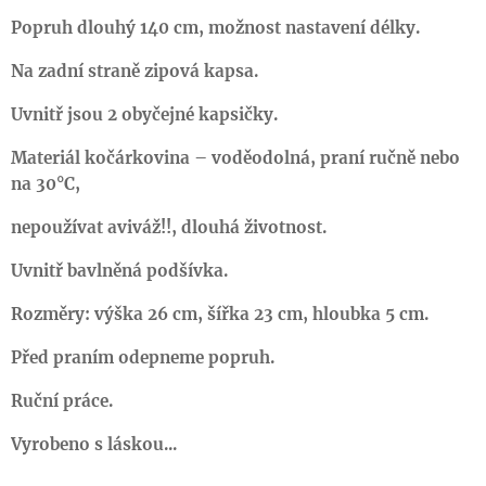
Popruh dlouhý 140
cm, možnost nastavení délky.
Na
zadní straně
zipová kaps
a.
Uvnitř jsou 2 obyčejné kapsičky.
Materiál kočárkovina – voděodolná, praní ručně nebo
na 30°C,
nepoužívat aviváž!!, dlouhá životnost.
Uvnitř bavlněná podšívka.
Rozměry: výška 2
6 cm, šířka 2
3 cm, hloubka
5 cm.
Před praním odepneme popruh.
Ruční práce.
Vyrobeno s láskou...