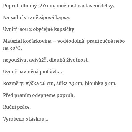
Popruh dlouhý 140
cm, možnost nastavení délky.
Na
zadní straně
zipová kaps
a.
Uvnitř jsou 2 obyčejné kapsičky.
Materiál kočárkovina – voděodolná, praní ručně nebo
na 30°C,
nepoužívat aviváž!!, dlouhá životnost.
Uvnitř bavlněná podšívka.
Rozměry: výška 2
6 cm, šířka 2
3 cm, hloubka
5 cm.
Před praním odepneme popruh.
Ruční práce.
Vyrobeno s láskou...