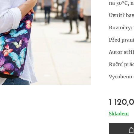
na 30°C, n
Uvnitř ba
Rozměry: v
Před pran
Autor stři
Ruční prác
Vyrobeno s
1 120,
Skladem