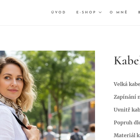
ÚVOD
E-SHOP
O MNĚ
Kabe
Velká kabe
Zapínání n
Uvnitř kab
Popruh dl
Materiál 