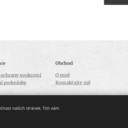
ace
Obchod
a ochrany soukromí
O mně
í podmínky
Kontaktujte mě
ečnost našich stránek. Tím vám
Vytvořeno službou Webnode
Cookies