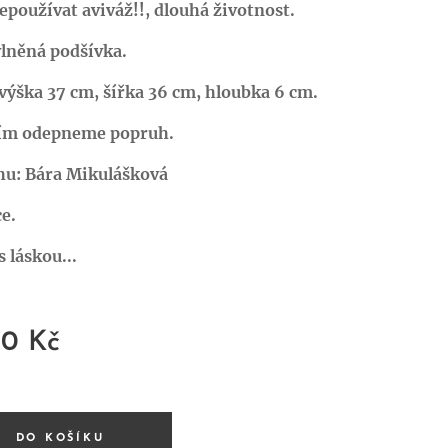
epoužívat aviváž!!, dlouhá životnost.
vlněná podšívka.
ýška 37 cm, šířka 36 cm, hloubka 6 cm.
ím odepneme popruh.
hu: Bára Mikulášková
e.
 láskou...
00
Kč
DO KOŠÍKU