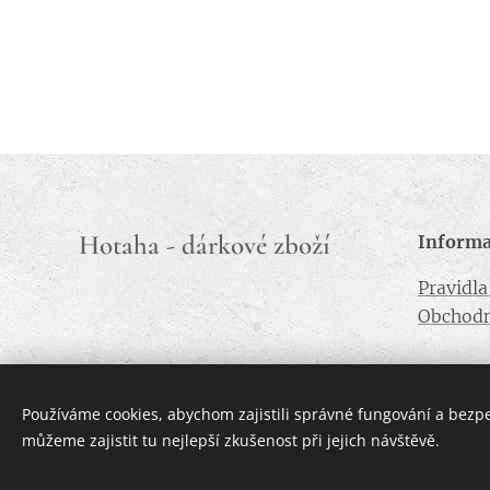
Hotaha - dárkové zboží
Inform
Pravidl
Obchodn
Používáme cookies, abychom zajistili správné fungování a bezp
můžeme zajistit tu nejlepší zkušenost při jejich návštěvě.