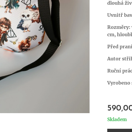
dlouhá živ
Uvnitř ba
Rozměry: 
cm, hloub
Před pran
Autor stři
Ruční prác
Vyrobeno s
590,0
Skladem