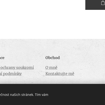
ace
Obchod
a ochrany soukromí
O mně
í podmínky
Kontaktujte mě
ečnost našich stránek. Tím vám
Vytvořeno službou Webnode
Cookies