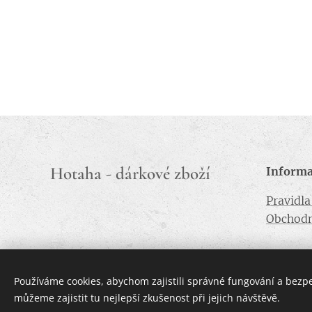
Hotaha - dárkové zboží
Inform
Pravidl
Obchodn
Používáme cookies, abychom zajistili správné fungování a bezp
můžeme zajistit tu nejlepší zkušenost při jejich návštěvě.