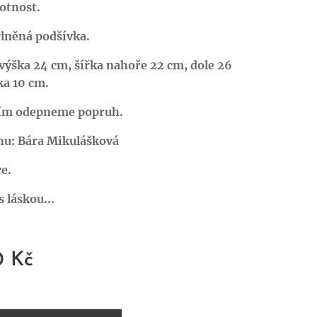
otnost.
vlněná podšívka.
výška 24 cm, šířka nahoře 22 cm, dole 26
ka 10 cm.
ím odepneme popruh.
hu: Bára Mikulášková
e.
 láskou...
0
Kč