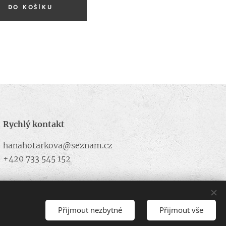
DO KOŠÍKU
Rychlý kontakt
hanahotarkova@seznam.cz
+420 733 545 152
Přijmout nezbytné
Přijmout vše