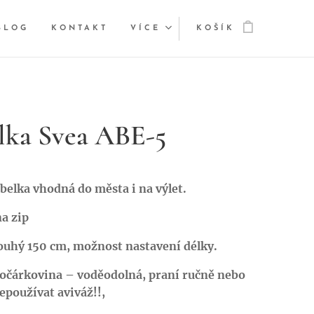
BLOG
KONTAKT
VÍCE
KOŠÍK
lka Svea ABE-5
belka vhodná do města i na výlet.
a zip
ouhý 150 cm, možnost nastavení délky.
kočárkovina – voděodolná, praní ručně nebo
epoužívat aviváž!!,