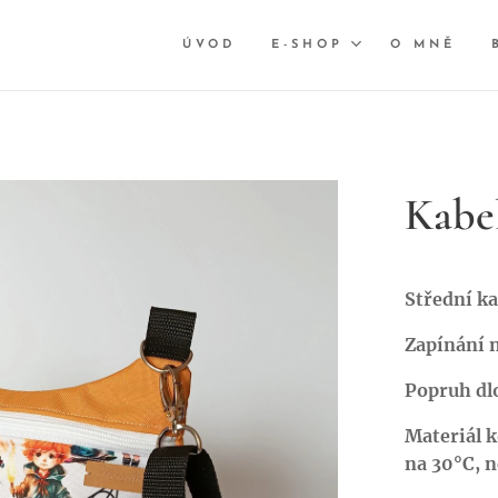
ÚVOD
E-SHOP
O MNĚ
Kabe
Střední ka
Zapínání n
Popruh dl
Materiál 
na 30°C, n