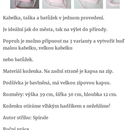
Kabelka, taška a batůžek v jednom provedení.
Je ideální jak do města, tak na výlet do přírody.
Popruh je možno připnout na 3 varianty a vytvořit buď
malou kabelku, velkou kabelku
nebo batůžek.
Materiál
koženka. Na zadní straně je kapsa na zip.
Podšívka je bavlněná,
má velk
ou zipov
ou kapsu.
Rozměry: výška 3
9 cm, šířka
30 cm, hloubka
12 cm.
Koženku otíráme vlhkým hadříkem a nežehlíme!
Autor střihu:
Spirale
Ruční práce.