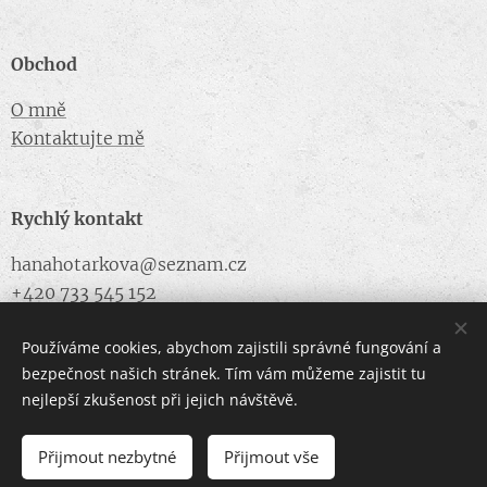
Obchod
O mně
Kontaktujte mě
Rychlý kontakt
hanahotarkova@seznam.cz
+420 733 545 152
Používáme cookies, abychom zajistili správné fungování a
bezpečnost našich stránek. Tím vám můžeme zajistit tu
Vytvořeno službou Webnode
Cookies
nejlepší zkušenost při jejich návštěvě.
Přijmout nezbytné
Přijmout vše
VYPRODÁNO