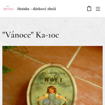
Hotaha - dárkové zboží
"Vánoce" Ka-10c