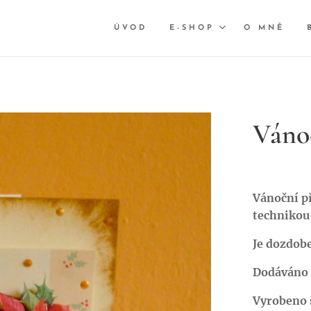
ÚVOD
E-SHOP
O MNĚ
Váno
Vánoční p
technikou
Je dozdobe
Dodáváno 
Vyrobeno s