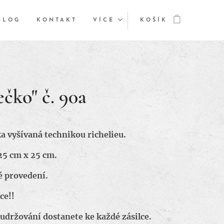
BLOG
KONTAKT
VÍCE
KOŠÍK
ečko" č. 90a
a vyšívaná technikou richelieu.
25 cm x 25 cm.
é provedení.
ce!!
udržování dostanete ke každé zásilce.