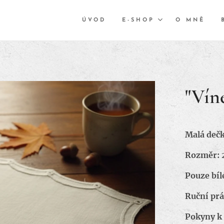
ÚVOD
E-SHOP
O MNĚ
"Vín
Malá dečk
Rozměr: 
Pouze bíl
Ruční prá
Pokyny k 